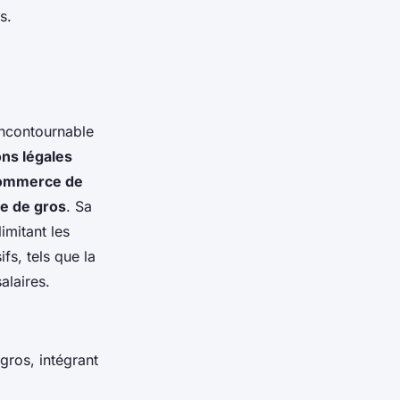
s.
incontournable
ons légales
 commerce de
ce de gros
. Sa
imitant les
fs, tels que la
alaires.
gros, intégrant