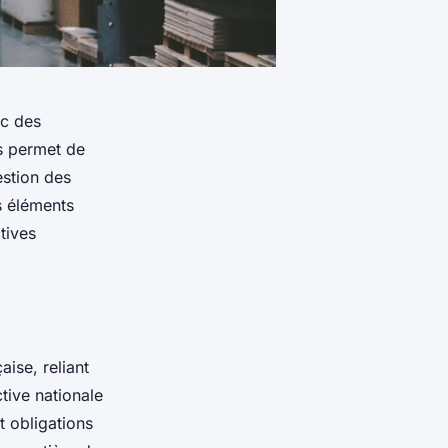
ec des
ns permet de
estion des
s éléments
tives
ise, reliant
ctive nationale
t obligations