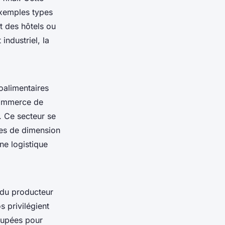
 exemples types
t des hôtels ou
industriel, la
oalimentaires
commerce de
s. Ce secteur se
ses de dimension
ne logistique
 du producteur
s privilégient
roupées pour