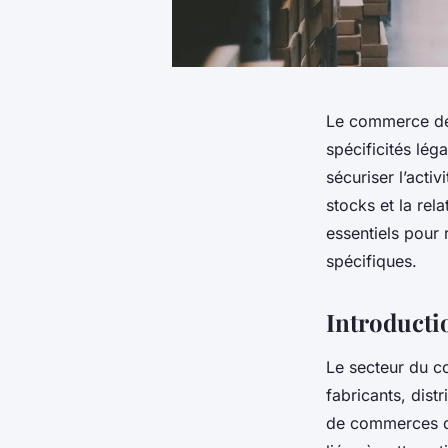
Le commerce de 
spécificités lég
sécuriser l’acti
stocks et la rel
essentiels pour 
spécifiques.
Introducti
Le secteur du c
fabricants, distr
de commerces de