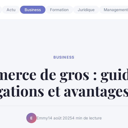
Actu
Business
Formation
Juridique
Management
BUSINESS
rce de gros : gui
gations et avantages
Emmy
14 août 2025
4 min de lecture
E