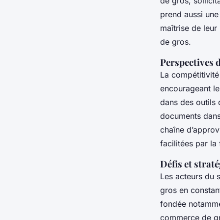
de gros, sollic
prend aussi une 
maîtrise de leu
de gros.
Perspectives d
La compétitivité
encourageant les
dans des outils 
documents dans l
chaîne d’approv
facilitées par 
Défis et straté
Les acteurs du 
gros en constant
fondée notamment
commerce de gro