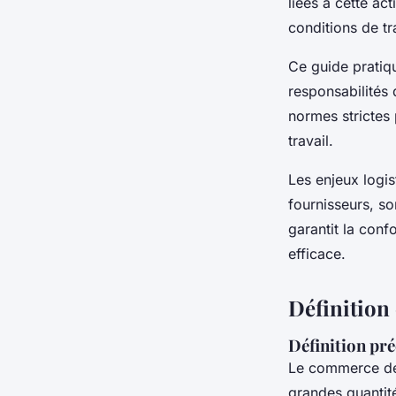
liées à cette ac
conditions de tr
Ce guide pratiq
responsabilités
normes strictes 
travail.
Les enjeux logist
fournisseurs, s
garantit la conf
efficace.
Définition
Définition pr
Le commerce de 
grandes quantit