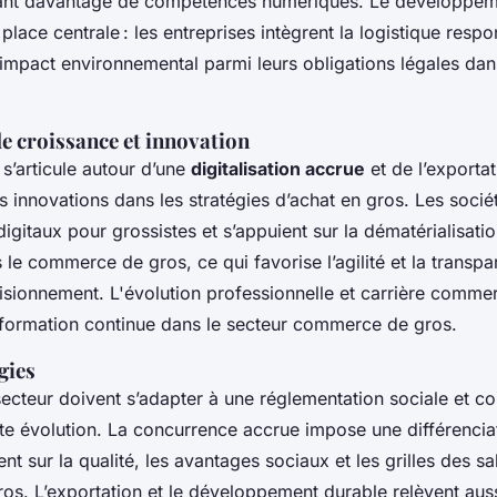
itant davantage de compétences numériques. Le développem
place centrale : les entreprises intègrent la logistique respo
r impact environnemental parmi leurs obligations légales d
e croissance et innovation
 s’articule autour d’une
digitalisation accrue
et de l’exportat
 innovations dans les stratégies d’achat en gros. Les sociét
digitaux pour grossistes et s’appuient sur la dématérialisati
e commerce de gros, ce qui favorise l’agilité et la transpa
isionnement. L'évolution professionnelle et carrière comme
la formation continue dans le secteur commerce de gros.
gies
secteur doivent s’adapter à une réglementation sociale et 
e évolution. La concurrence accrue impose une différenciat
 sur la qualité, les avantages sociaux et les grilles des sa
s. L’exportation et le développement durable relèvent auss