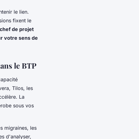
enir le lien.
ions fixent le
chef de projet
ur votre sens de
ans le BTP
capacité
ra, Tilos, les
ccélère. La
dérobe sous vos
s migraines, les
es d'analyser,