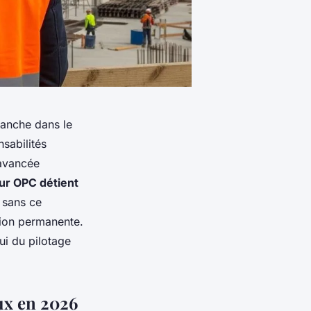
ranche dans le
sabilités
'avancée
eur OPC détient
e sans ce
ation permanente.
ui du pilotage
ux en 2026