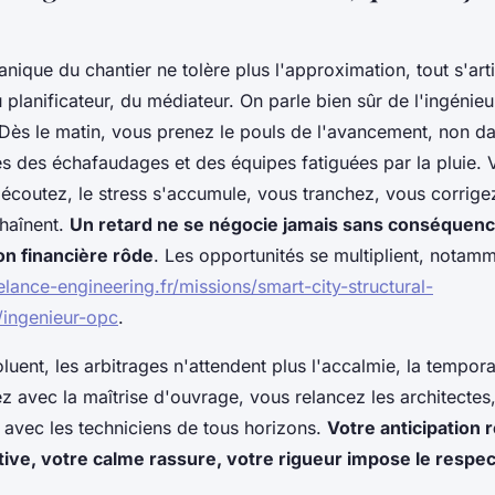
anique du chantier ne tolère plus l'approximation, tout s'art
 planificateur, du médiateur. On parle bien sûr de l'ingénie
. Dès le matin, vous prenez le pouls de l'avancement, non d
ès des échafaudages et des équipes fatiguées par la pluie.
 écoutez, le stress s'accumule, vous tranchez, vous corrige
haînent.
Un retard ne se négocie jamais sans conséquenc
on financière rôde
. Les opportunités se multiplient, notam
lance-engineering.fr/missions/smart-city-structural-
/ingenieur-opc
.
oluent, les arbitrages n'attendent plus l'accalmie, la tempor
ez avec la maîtrise d'ouvrage, vous relancez les architectes
 avec les techniciens de tous horizons.
Votre anticipation 
ctive, votre calme rassure, votre rigueur impose le respec