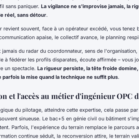
fil sans paniquer.
La vigilance ne s'improvise jamais, la ri
le réel, sans détour
.
r revient souvent, face à un opérateur excédé, vous tenez bo
communication apaise, le collectif avance, le planning respi
t jamais du radar du coordonnateur, sens de l'organisation,
de à fédérer les profils disparates, écoute affirmée – vous j
re un spectacle.
La rigueur persiste, la tête froide domine, 
 parfois la mise quand la technique ne suffit plus
.
on et l'accès au métier d'ingénieur OPC 
ogique du pilotage, atteindre cette expertise, cela passe par
 souvent sinueuse. Le bac+5 en génie civil ou bâtiment s'i
stent. Parfois, l'expérience du terrain remplace le parcour
mation continue séduit, la reconversion attire, le terrain val