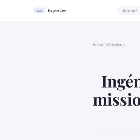
Accueil
Accueil
›
Services
Ingén
missio