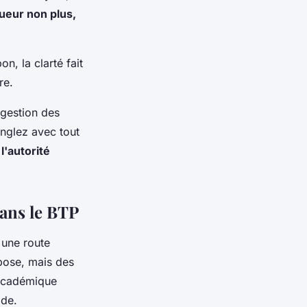
gueur non plus,
n, la clarté fait
re
.
 gestion des
onglez avec tout
l'autorité
dans le BTP
 une route
mpose, mais des
s académique
ide.