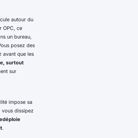
icule autour du
ur OPC, ce
ans un bureau,
Vous posez des
z avant que les
e, surtout
ment sur
alité impose sa
, vous dissipez
redéploie
t
.