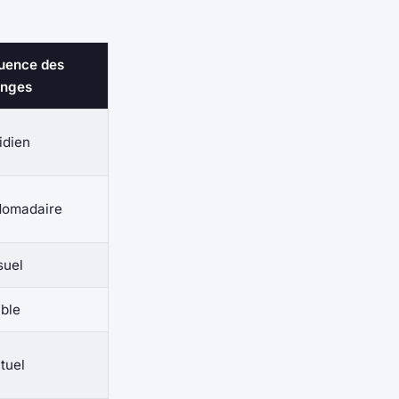
uence des
nges
idien
omadaire
uel
able
tuel