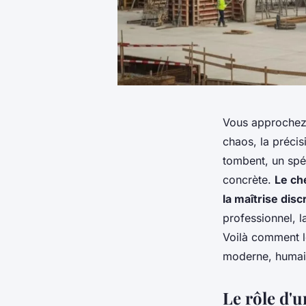
Vous approchez 
chaos, la précis
tombent, un spéc
concrète.
Le ch
la maîtrise dis
professionnel, l
Voilà comment l
moderne, humain 
Le rôle d'