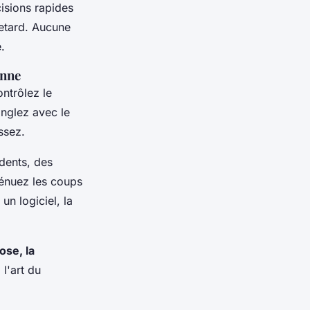
isions rapides
retard.
Aucune
e
.
enne
ntrôlez le
nglez avec le
ssez.
idents, des
tténuez les coups
un logiciel, la
ose, la
l'art du