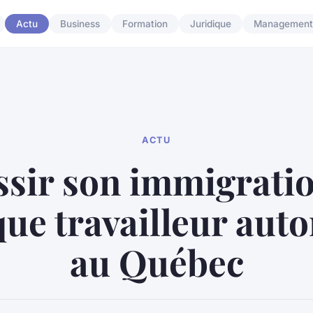
Actu
Business
Formation
Juridique
Management
ACTU
sir son immigrati
que travailleur au
au Québec