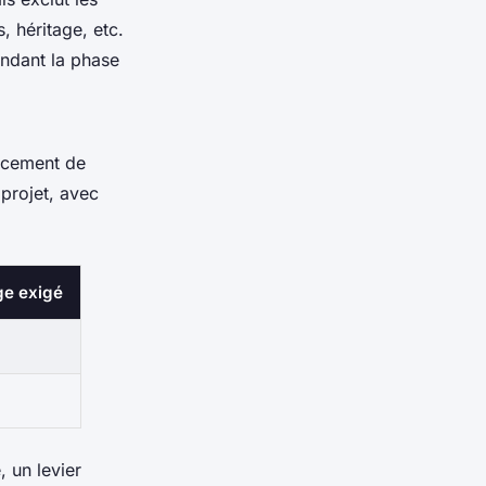
, héritage, etc.
endant la phase
ancement de
 projet, avec
ge exigé
 un levier