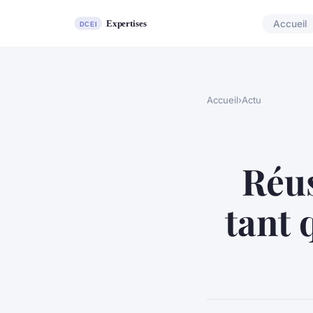
Accueil
Accueil
›
Actu
Réus
tant 