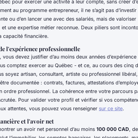
uébec pour exercer une activité à leur compte, sans créer d
ement au programme entrepreneur, il ne s’agit pas d’investi
ante ou d’en lancer une avec des salariés, mais de valoriser
e
et une expertise métier reconnue. Deux piliers sont incont
la capacité financière.
e l'expérience professionnelle
, vous devez justifier d’au moins deux années d’expérience
s comptez exercer au Québec - et ce, au cours des cinq d
 soyez artisan, consultant, artiste ou professionnel libéral,
 être documentée : contrats, factures, attestations d’emplo
un ordre professionnel. La cohérence entre votre parcours p
 scrutée. Pour valider votre profil et vérifier si vos compéte
ux attentes, vous pouvez vous renseigner
sur ce site
.
ancière et l'avoir net
ntrer un avoir net personnel d’au moins
100 000 CAD
, de
inclut l’immobilier, les comptes bancaires, les placements, ma