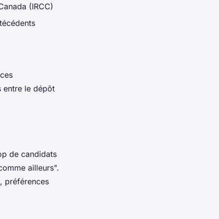
 Canada (IRCC)
ntécédents
nces
 entre le dépôt
Trop de candidats
comme ailleurs".
e, préférences