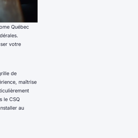
onome Québec
dérales.
iser votre
rille de
rience, maîtrise
ticulièrement
is le CSQ
staller au