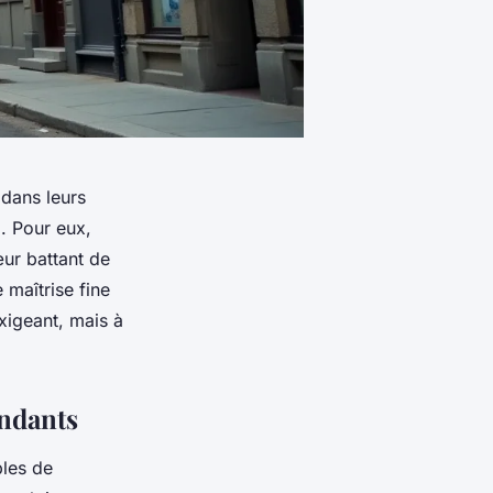
 dans leurs
). Pour eux,
œur battant de
 maîtrise fine
igeant, mais à
endants
les de