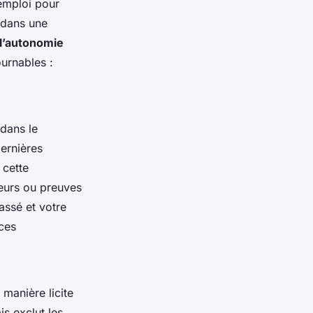
’emploi pour
r dans une
l’autonomie
ournables :
 dans le
ernières
 cette
yeurs ou preuves
assé et votre
nces
 manière licite
is exclut les